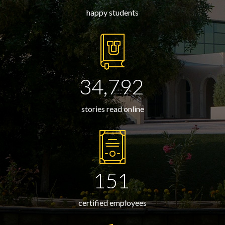
happy students
34,792
stories read online
151
certified employees