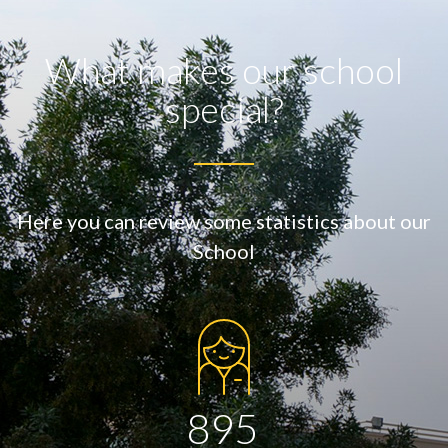
What makes our school
special?
Here you can review some statistics about our
School
895